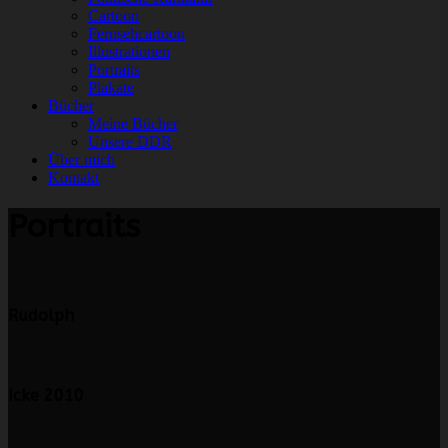
Cartoon
Fernsehcartoon
Illustrationen
Portraits
Plakate
Bücher
Meine Bücher
Unsere DDR
Über mich
Kontakt
Portraits
Rudolph
Icke 2010