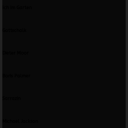
Ich im Garten
Gottschalk
Dieter Moor
Boris Palmer
Sarrazin
Michael Jackson