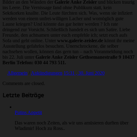
Bilder an den Wänden der
Galerie Anke Zeisler
und blicken traurig
ins Leere. Die Vernissage fand ohne Publikum statt, kein
Sektkorken knallte. Die Leute fürchten sich. Was, wenn sie infiziert
werden von einem unfrei-willigen Lacher und womöglich gute
Laune kriegen? Und könnte das gar heiter werden ? Ich rate
dringend zur Vorsicht. Schließlich handelt es sich um Satire. Liebe
Freunde, den achtsamen unter euch empfehle ich; setzt euch aufs
Sofa und geht online. Unter
www.galerie-zeisler.de
könnt ihr meine
Ausstellung gefahrlos besuchen. Unerschrockene, die selber
nachsehen wollen, können das gern tun – nach Voranmeldung noch
bis 22. Juli unter
Galerie Anke Zeisler Gethsemanestraße 9 10437
Berlin
Telefon: 030 44 793 511.
Allgemein
/
Ankündigungen
15:31 , 30. Juni 2020
Comments are closed.
Letzte Beiträge
Putins Appetit
Das waren noch Zeiten, als wir uns amüsieren durften über
Wladimir! Hoch zu Ross..